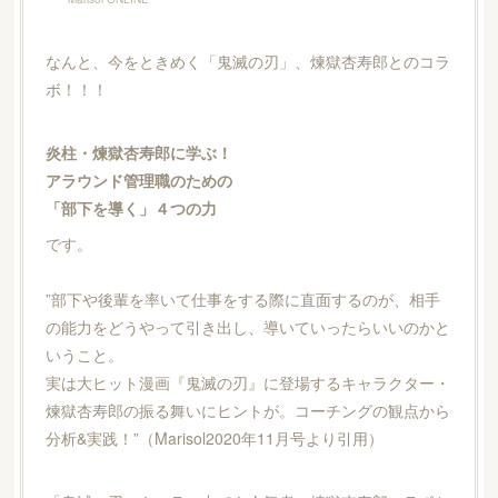
なんと、今をときめく「鬼滅の刃」、煉獄杏寿郎とのコラ
ボ！！！
炎柱・煉獄杏寿郎に学ぶ！
アラウンド管理職のための
「部下を導く」４つの力
です。
”部下や後輩を率いて仕事をする際に直面するのが、相手
の能力をどうやって引き出し、導いていったらいいのかと
いうこと。
実は大ヒット漫画『鬼滅の刃』に登場するキャラクター・
煉獄杏寿郎の振る舞いにヒントが。コーチングの観点から
分析&実践！”（Marisol2020年11月号より引用）