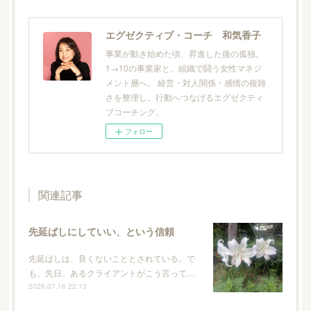
エグゼクティブ・コーチ 和気香子
事業が動き始めた頃、昇進した後の孤独。
1→10の事業家と、組織で闘う女性マネジ
メント層へ。 経営・対人関係・感情の複雑
さを整理し、行動へつなげるエグゼクティ
ブコーチング。
フォロー
関連記事
先延ばしにしていい、という信頼
先延ばしは、良くないこととされている。で
も、先日、あるクライアントがこう言って…
2026.07.16 22:13