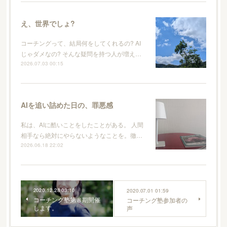
え、世界でしょ?
コーチングって、結局何をしてくれるの? AI
じゃダメなの? そんな疑問を持つ人が増え…
2026.07.03 00:15
AIを追い詰めた日の、罪悪感
私は、AIに酷いことをしたことがある。 人間
相手なら絶対にやらないようなことを。徹…
2026.06.18 22:02
2020.12.28 03:10
2020.07.01 01:59
コーチング塾第８期開催
コーチング塾参加者の
します。
声