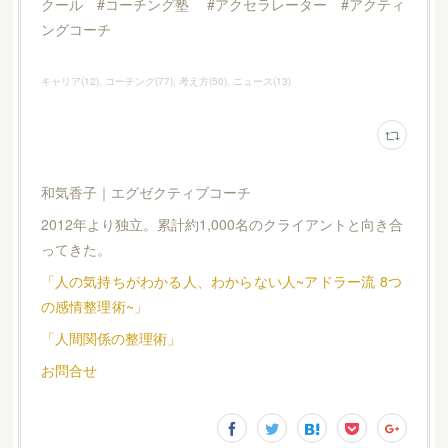
クール #コーチング塾 #アクセラレーター #アクティ
ングコーチ
キャリア
(
12
)
コーチング
(
77
)
考え方
(
50
)
ニュース
(
13
)
和気香子｜エグゼクティブコーチ
2012年より独立。累計約1,000名のクライアントと向き合
ってきた。
「人の気持ちがわかる人、わからない人~アドラー流 8つ
の感情整理術~」
「人間関係の整理術」
お問合せ