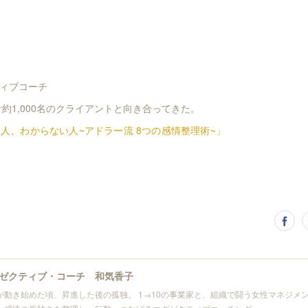
ィブコーチ
計約1,000名のクライアントと向き合ってきた。
人、わからない人~アドラー流 8つの感情整理術~」
ゼクティブ・コーチ 和気香子
が動き始めた頃、昇進した後の孤独。 1→10の事業家と、組織で闘う女性マネジメン