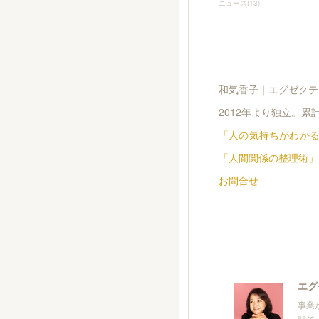
ニュース
(
13
)
和気香子｜エグゼクテ
2012年より独立。累
「人の気持ちがわかる
「人間関係の整理術」
お問合せ
エグ
事業