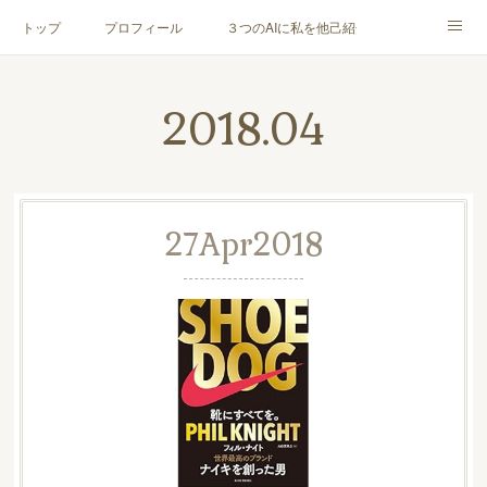
トップ
プロフィール
３つのAIに私を他己紹介してもらった
お客様の声
メニュー＆料金
ブログ
2018
.
04
メディア・書籍
お問合せ
27
Apr
2018