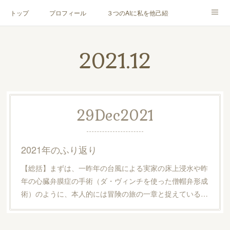
トップ
プロフィール
３つのAIに私を他己紹介してもらった
お客様の声
メニュー＆料金
ブログ
2021
.
12
メディア・書籍
お問合せ
29
Dec
2021
2021年のふり返り
【総括】まずは、一昨年の台風による実家の床上浸水や昨
年の心臓弁膜症の手術（ダ・ヴィンチを使った僧帽弁形成
術）のように、本人的には冒険の旅の一章と捉えている…