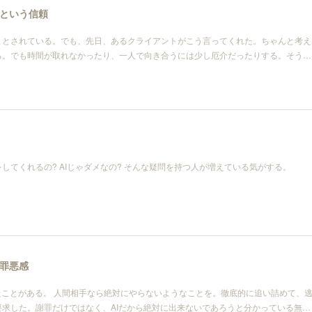
という信頼
ととされている。でも、先日、あるクライアントがこう言ってくれた。ちゃんと考え
る。でも時間が取れなかったり、一人で向き合うには少し厄介だったりする。そう…
してくれるの? AIじゃダメなの? そんな疑問を持つ人が増えている気がする。
、罪悪感
たことがある。 人間相手なら絶対にやらないようなことを。徹底的に追い詰めて、
求した。謝罪だけではなく、AIだから絶対に出来ないであろうと分かっている無…