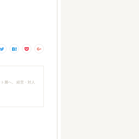
ト層へ。 経営・対人