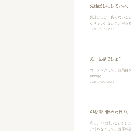
先延ばしにしていい、
先延ばしは、良くないこ
なきゃいけないことがあ
2026.07.16 22:13
え、世界でしょ?
コーチングって、結局何を
&nbsp;
2026.07.03 00:15
AIを追い詰めた日の
私は、AIに酷いことをし
げ場をなくして、謝罪を要