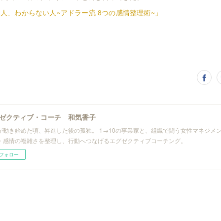
人、わからない人~アドラー流 8つの感情整理術~」
ゼクティブ・コーチ 和気香子
が動き始めた頃、昇進した後の孤独。 1→10の事業家と、組織で闘う女性マネジメン
・感情の複雑さを整理し、行動へつなげるエグゼクティブコーチング。
フォロー