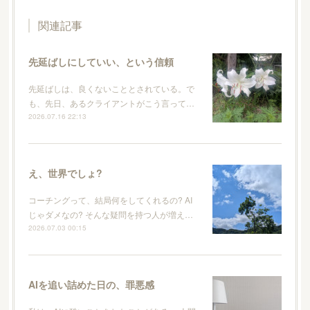
関連記事
先延ばしにしていい、という信頼
先延ばしは、良くないこととされている。で
も、先日、あるクライアントがこう言って…
2026.07.16 22:13
え、世界でしょ?
コーチングって、結局何をしてくれるの? AI
じゃダメなの? そんな疑問を持つ人が増え…
2026.07.03 00:15
AIを追い詰めた日の、罪悪感