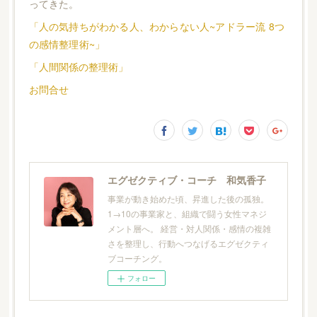
ってきた。
「人の気持ちがわかる人、わからない人~アドラー流 8つ
の感情整理術~」
「人間関係の整理術」
お問合せ
エグゼクティブ・コーチ 和気香子
事業が動き始めた頃、昇進した後の孤独。
1→10の事業家と、組織で闘う女性マネジ
メント層へ。 経営・対人関係・感情の複雑
さを整理し、行動へつなげるエグゼクティ
ブコーチング。
フォロー