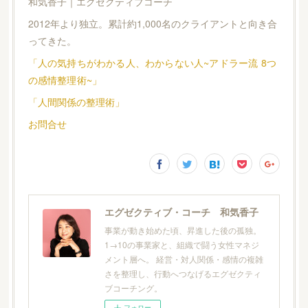
和気香子｜エグゼクティブコーチ
2012年より独立。累計約1,000名のクライアントと向き合
ってきた。
「人の気持ちがわかる人、わからない人~アドラー流 8つ
の感情整理術~」
「人間関係の整理術」
お問合せ
エグゼクティブ・コーチ 和気香子
事業が動き始めた頃、昇進した後の孤独。
1→10の事業家と、組織で闘う女性マネジ
メント層へ。 経営・対人関係・感情の複雑
さを整理し、行動へつなげるエグゼクティ
ブコーチング。
フォロー